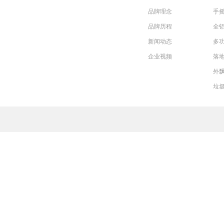
品牌理念
手
品牌历程
全
新闻动态
多
企业视频
落
外
垃
术
支
持：
讯
博
网
络